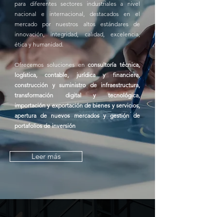
para diferentes sectores industriales a nivel
nacional e internacional, destacados en el
mercado por nuestros altos estándares de
innovación, integridad, calidad, excelencia,
ética y humanidad.
Ofrecemos soluciones en
consultoría técnica,
logística, contable,
jurídica
y financiera,
construcción y suministro de infraestructura,
transformación digital y tecnológica,
importación y exportación de bienes y servicios,
apertura de nuevos mercados y gestión de
portafolios de inversión
Leer más