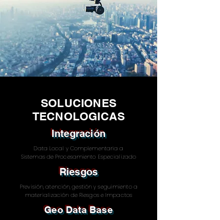
SOLUCIONES
TECNOLOGICAS
Integración
Data Local y Complementaria a
Sistemas de Procesamiento Especializado
Riesgos
Previsión, atención, gestión y seguimiento a
materialización de Riesgos e Impactos
Geo Data Base