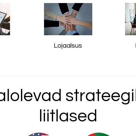
Lojaalsus
lolevad strateegi
liitlased