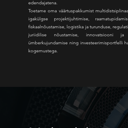
edendajatena.
Toetame oma väärtuspakkumist multidistsiplina
igakülgse projektijuhtimise, raamatupidam
fiskaalnõustamise, logistika ja turunduse, regulatiiv
juriidilise nõustamise, innovatsiooni ja 
ümberkujundamise ning investeerimisportfelli h
kogemustega.