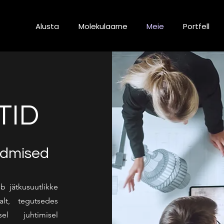
Alusta
Molekulaarne
Meie
Portfell
TID
admised
 jätkusuutlikke
alt, tegutsedes
el juhtimisel