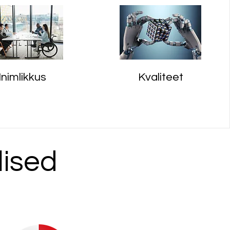
Inimlikkus
Kvaliteet
lised