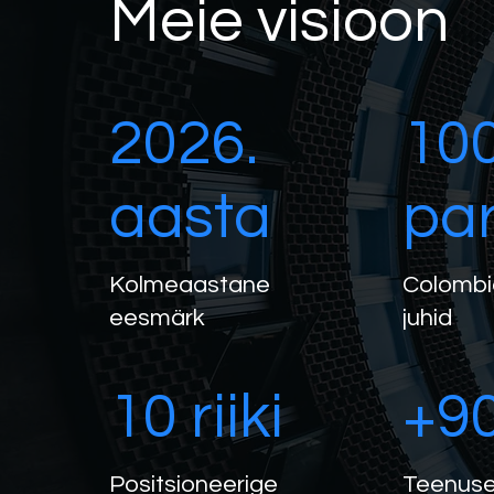
Meie visioon
2026.
10
aasta
pa
Kolmeaastane
Colombi
eesmärk
juhid
10 riiki
+9
Positsioneerige
Teenuse