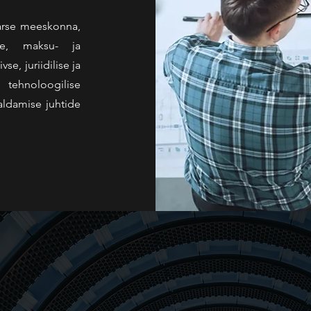
arse meeskonna,
ise, maksu- ja
se, juriidilise ja
tehnoloogilise
aldamise juhtide