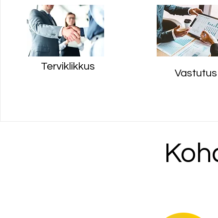
Terviklikkus
Vastutus
Koha