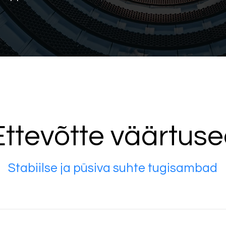
Ettevõtte väärtus
Stabiilse ja püsiva suhte tugisambad