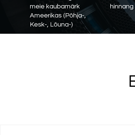
meie kaubamärk
hinnang
Ameerikas (Põhja-,
Kesk-, Lõuna-)