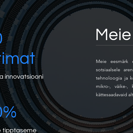
Meie
0
rimat
Meie eesmärk o
sotsiaalsele are
a innovatsiooni
tehnoloogia ja k
mikro-, väike-, 
kättesaadavaid alt
0%
 tipptaseme