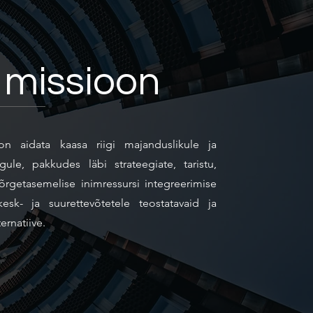
 missioon
n aidata kaasa riigi majanduslikule ja
ngule, pakkudes läbi strateegiate, taristu,
õrgetasemelise inimressursi integreerimise
kesk- ja suurettevõtetele teostatavaid ja
ernatiive.